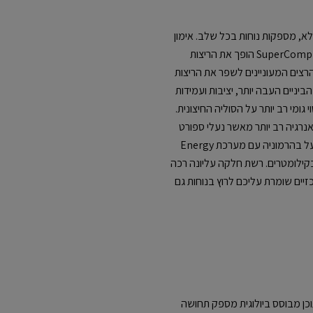
מלא, מספקות נוחות בכל שלב. אימון
למרתון הוא עבודה קשה, אבל ה-SuperComp Trainer v3 הופך את הריצות
 ה-Trainer v3 בנוי עבור הרצים המעוניינים לשפר את הריצות
יניים העבה יותר, יציבות ועמידות
 גומי רב יותר על הסוליה החיצונית.
בת PEBA תספק החזר אנרגיה רב יותר מאשר נעלי ספורט
יומיומיות ממוצעות. עיצוב הפלטה המזלגת פועל בהרמוניה עם מערכת Energy
 בקילומטרים. רשת חלקה עליונה רכה
יים שומרת עליכם לרוץ בנוחות גם
סוליית הביניים FuelCell עם כ-3% תוכן מבוסס ביולוגית מספק תחושה