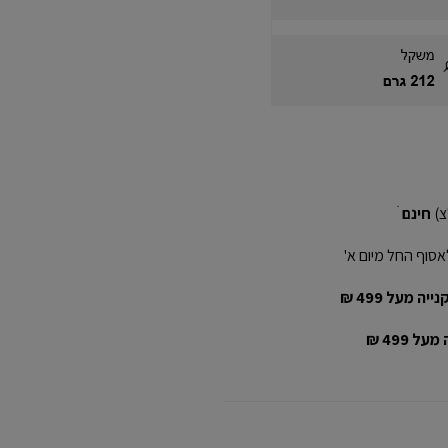
חינם
ׁ
אסוף החל מיום א'
יה מעל 499 ₪
ל 499 ₪