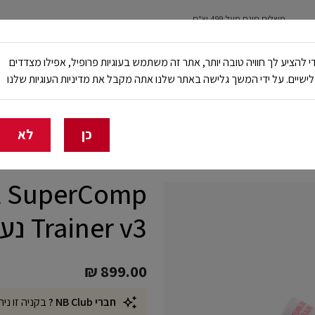
משלוח חינם מעל 499 ש"ח
נשים
ילדים
ריצה
עבודה ובטיחות
NB Club
י להציע לך חוויה טובה יותר, אתר זה משתמש בעוגיות פרופיל, אפילו מצדדים
ישיים. על ידי המשך גלישה באתר שלנו אתה מקבל את מדיניות העוגיות שלנו
🔥 20% הנחה על כל הביגוד באתר ובחנויות - לזמן מוגבל
כן
לא
ll SuperComp
Trainer v3 נעלי ריצת כביש
₪ 899.00
חברי NB Club ?
בקניה זו נית