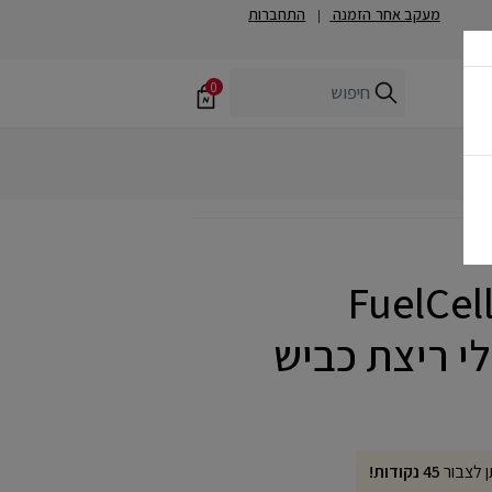
מעקב אחר הזמנה
התחברות
|
0
FuelCe
ן לצבור
45 נקודות!