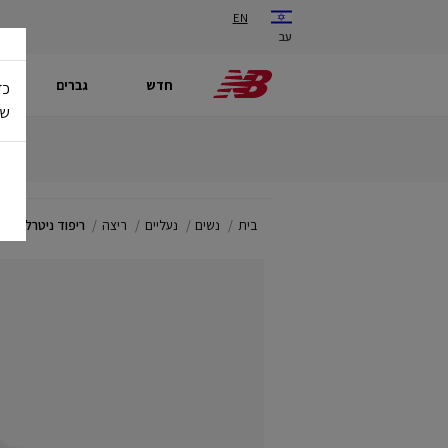
EN
עב
חדש
גברים
כד
של
בית
נשים
נעליים
ריצה
ריפוד ניטרלי