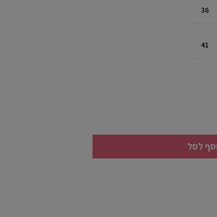
38
41
סף לסל