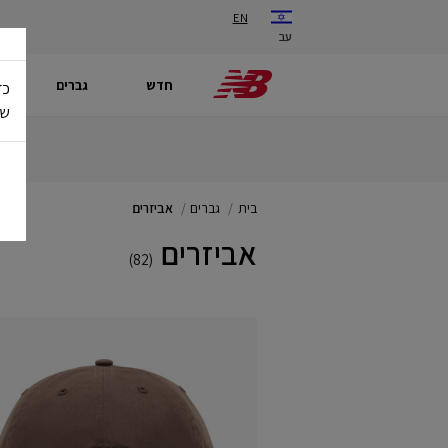
EN
עב
חדש
גברים
כד
של
בית
גברים
אביזרים
אביזרים
(82)