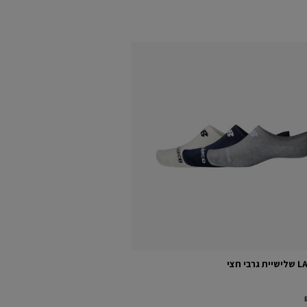
י חצי