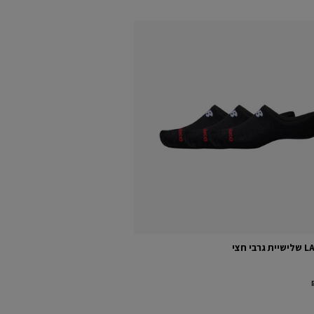
י חצי