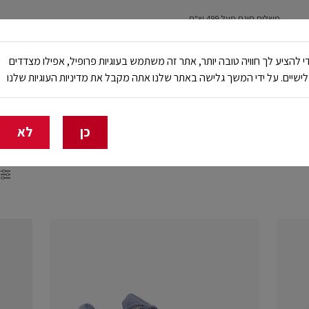
משלוח חינם מעל 499 ש"ח
נשים
ילדים
ריצה
עבודה ובטיחות
NB Club
י להציע לך חוויה טובה יותר, אתר זה משתמש בעוגיות פרופיל, אפילו מצדדים
ישיים. על ידי המשך גלישה באתר שלנו אתה מקבל את מדיניות העוגיות שלנו
🔥 20% הנחה על כל הביגוד באתר ובחנויות - לזמן מוגבל
כן
לא