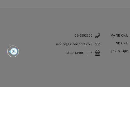
My NB Club
03-6992200
NB Club
service@silonsport.co.il
תקנון מועדון
א'-ה' 10:00-13:00