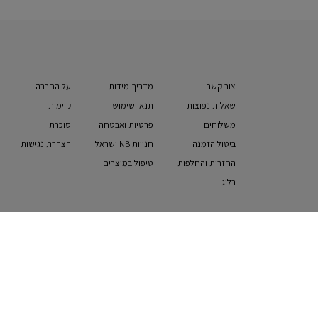
צור קשר
מדריך מידות
על החברה
שאלות נפוצות
תנאי שימוש
קיימות
משלוחים
פרטיות ואבטחה
סוכרת
ביטול הזמנה
חנויות NB ישראל
הצהרת נגישות
החזרות והחלפות
טיפול במוצרים
בלוג
All Rights Reserved © 2022 New Balance
Designed and developed by
BALINK