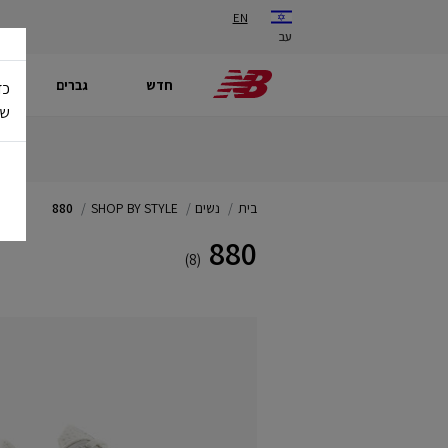
EN
עב
חדש
גברים
כד
של
בית
נשים
SHOP BY STYLE
880
880
(8)