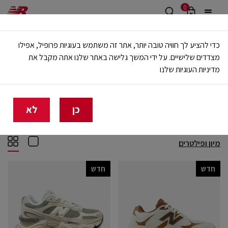
0
משלוח חינם מעל 499 ש"ח
כדי להציע לך חוויה טובה יותר, אתר זה משתמש בעוגיות פרופיל, אפילו
🔥 20% הנחה על כל הביגוד באתר ובחנויות - לזמן מוגבל
מצדדים שלישיים. על ידי המשך גלישה באתר שלנו אתה מקבל את
מדיניות העוגיות שלנו
בית
נשים
נעליים
לייף סטייל
לייף סטייל
(191)
כן
לא
מיון ופילטרים
חדש
חדש