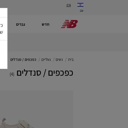
EN
עב
חדש
גברים
כד
של
בית
נשים
נעליים
כפכפים / סנדלים
כפכפים / סנדלים
(4)