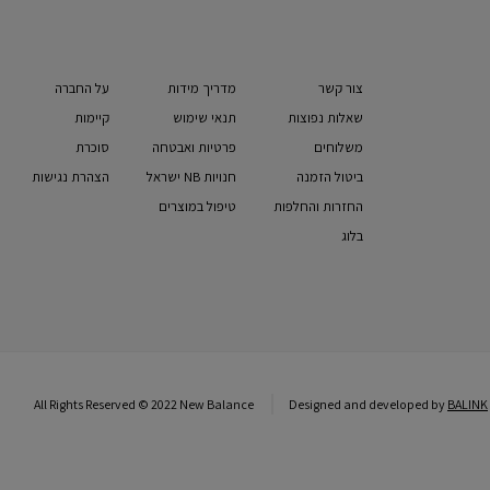
צור קשר
מדריך מידות
על החברה
שאלות נפוצות
תנאי שימוש
קיימות
משלוחים
פרטיות ואבטחה
סוכרת
ביטול הזמנה
חנויות NB ישראל
הצהרת נגישות
החזרות והחלפות
טיפול במוצרים
בלוג
All Rights Reserved © 2022 New Balance
Designed and developed by
BALINK