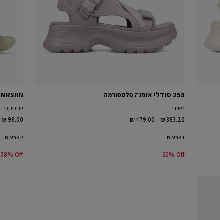
258 סנדלי אופנה פלטפורמה
oam MRSHN
נשים
יוניסקס
ced from
to
Price reduced from
to
₪ 99.00
₪ 479.00
₪ 383.20
1 צבעים
2 צבעים
58% Off
20% Off