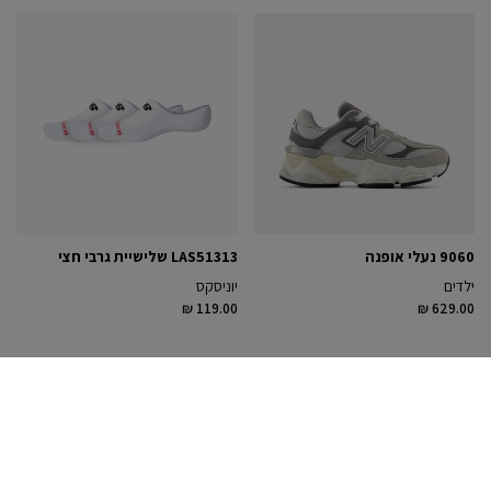
9060 נעלי אופנה
LAS51313 שלישיית גרבי חצי
ילדים
יוניסקס
₪ 119.00
₪ 629.00