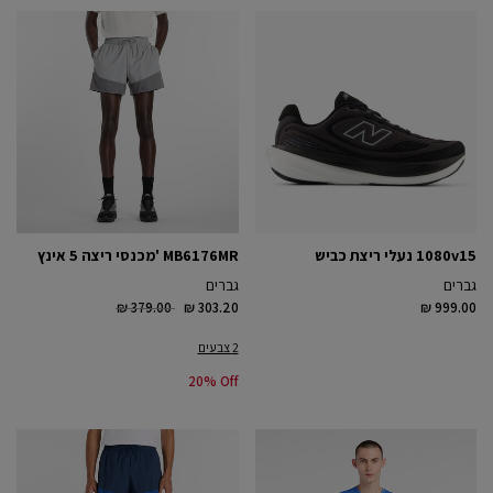
1080v15 נעלי ריצת כביש
MB6176MR 'מכנסי ריצה 5 אינץ
גברים
גברים
Price reduced from
to
₪ 379.00
₪ 303.20
₪ 999.00
2 צבעים
20% Off