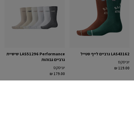
LAS43162 גרביים לייף סטייל
LAS51296 Performance שישיית
גרביים גבוהות
יוניסקס
יוניסקס
₪ 119.00
₪ 179.00