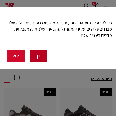
0
משלוח חינם מעל 499 ש"ח
כדי להציע לך חוויה טובה יותר, אתר זה משתמש בעוגיות פרופיל, אפילו
🔥 20% הנחה על כל הביגוד באתר ובחנויות - לזמן מוגבל
מצדדים שלישיים. על ידי המשך גלישה באתר שלנו אתה מקבל את
מדיניות העוגיות שלנו
בית
נשים
ספורט
ספורט
(88)
כן
לא
ריצה
אימון משולב
טניס
אתלטיקה
מיון ופילטרים
חדש
חדש