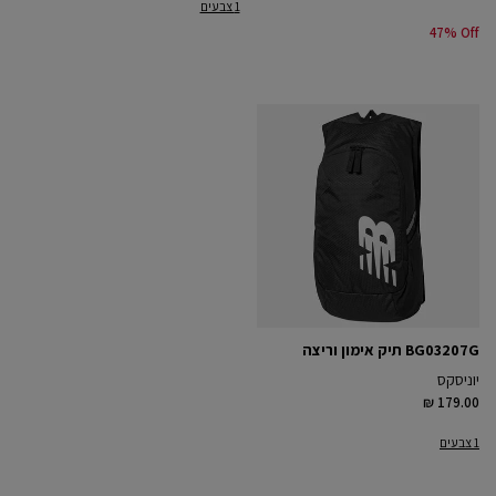
1 צבעים
47% Off
BG03207G תיק אימון וריצה
יוניסקס
₪ 179.00
1 צבעים