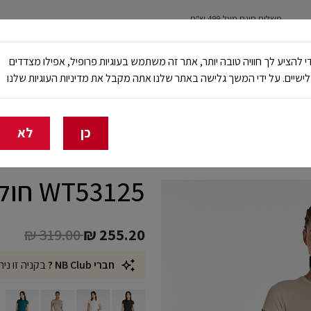
משלוח חינם מעל 499 ש"ח
נשים
ילדים
ריצה
עבודה ובטיחות
NB Club
י להציע לך חוויה טובה יותר, אתר זה משתמש בעוגיות פרופיל, אפילו מצדדים
ישיים. על ידי המשך גלישה באתר שלנו אתה מקבל את מדיניות העוגיות שלנו
🔥 20% הנחה על כל הביגוד באתר ובחנויות - לזמן מוגבל
כן
לא
WT53125 חולצת אופנה ריב
Price reduced from
to
₪ 319.00
₪ 255.20
חברי NB Club ?
בקניה זו נית