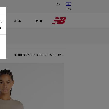
EN
עב
חדש
גברים
כד
של
בית
נשים
בגדים
חולצות וגופיות