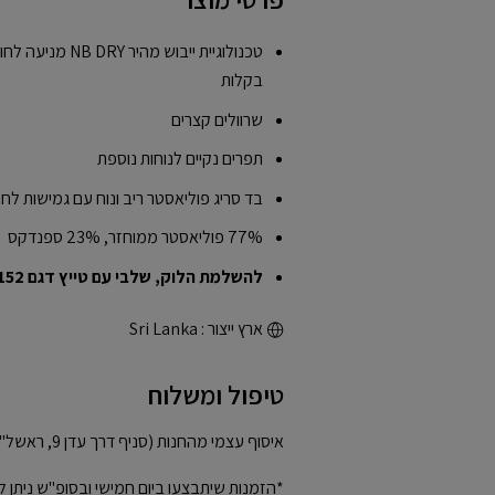
טכנולוגיית ייבוש מ
בקלות
שרוולים קצרים
תפרים נקיים לנוחות נוספת
בד סריג פוליאסטר ריב ונוח עם גמישות לח
77% פוליאסטר ממוחזר, 23% ספנדקס
להשלמת הלוק, שלבי עם
טייץ דגם WP53152
ארץ ייצור : Sri Lanka
טיפול ומשלוח
איסוף עצמי מהחנות (סניף דרך עדן 9, ראשל"צ)
*הזמנות שיתבצעו ביום חמישי ובסופ"ש ניתן ל