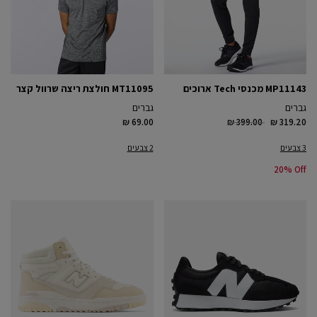
MP11143 מכנסי Tech ארוכים
MT11095 חולצת ריצה שרוול קצר
גברים
גברים
Price reduced from
to
₪ 69.00
₪ 399.00
₪ 319.20
3 צבעים
2 צבעים
20% Off