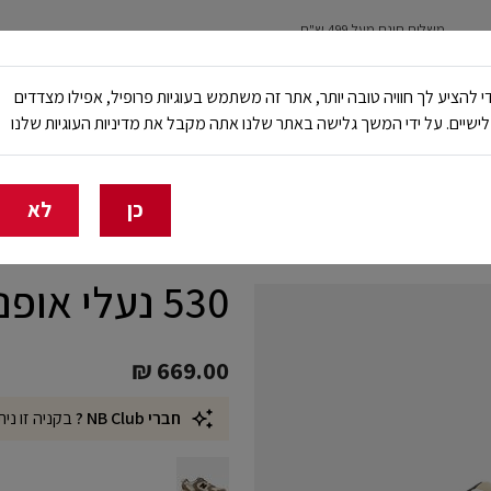
משלוח חינם מעל 499 ש"ח
נשים
ילדים
ריצה
עבודה ובטיחות
NB Club
י להציע לך חוויה טובה יותר, אתר זה משתמש בעוגיות פרופיל, אפילו מצדדים
ישיים. על ידי המשך גלישה באתר שלנו אתה מקבל את מדיניות העוגיות שלנו
🔥 20% הנחה על כל הביגוד באתר ובחנויות - לזמן מוגבל
כן
לא
530 נעלי אופנה
₪ 669.00
חברי NB Club ?
בקניה זו נית