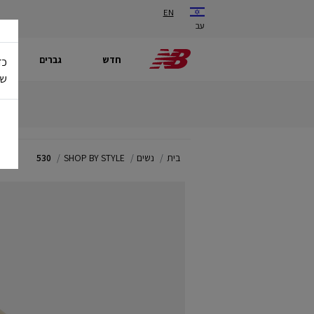
EN
עב
חדש
גברים
כד
של
בית
נשים
SHOP BY STYLE
530