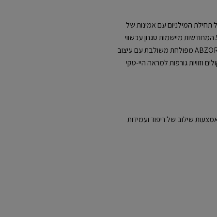
יקה של תחילת המילניום עם אמינות של
נעל ריצה בעלת טווח תנועה גבוה. נעלי ה-530 המחודשות מיישמות סגנון עכשווי
ויומיומי לעיצוב הביצועים הזה. סוליית ביניים ABZORB מפולחת משולבת עם עיצוב
 וזוויות גורפות למראה היי-טקי
ופגת פגיעות באמצעות שילוב של ריפוד ועמידות