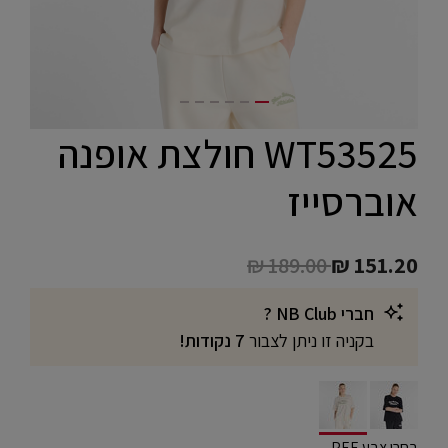
WT53525 חולצת אופנה
אוברסייז
Price reduced from
to
₪ 189.00
₪ 151.20
חברי NB Club ?
בקניה זו ניתן לצבור
7 נקודות!
selected
בחרו צבע PEF