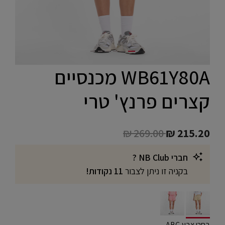
WB61Y80A מכנסיים
קצרים פרנץ' טרי
Price reduced from
to
₪ 269.00
₪ 215.20
חברי NB Club ?
בקניה זו ניתן לצבור
11 נקודות!
selected
בחרו צבע ABC