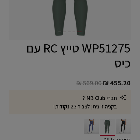
WP51275 טייץ RC עם
כיס
Price reduced from
to
₪ 569.00
₪ 455.20
חברי NB Club ?
בקניה זו ניתן לצבור
23 נקודות!
selected
בחרו צבע DKJ