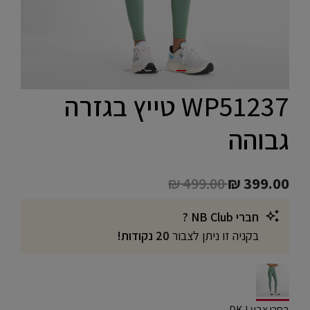
WP51237 טייץ בגזרה
גבוהה
Price reduced from
to
₪ 499.00
₪ 399.00
חברי NB Club ?
בקניה זו ניתן לצבור
20 נקודות!
selected
בחרו צבע DKJ