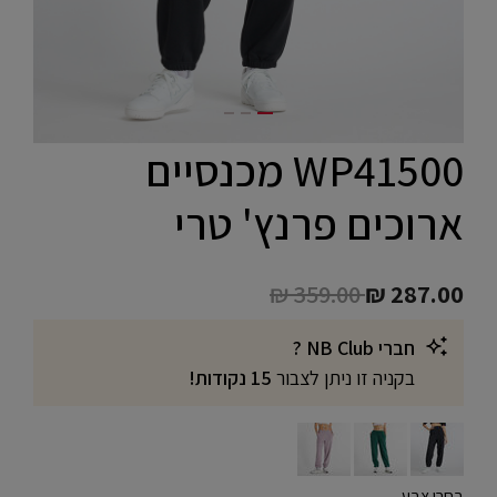
WP41500 מכנסיים
ארוכים פרנץ' טרי
Price reduced from
to
₪ 359.00
₪ 287.00
חברי NB Club ?
בקניה זו ניתן לצבור
15 נקודות!
בחרו צבע