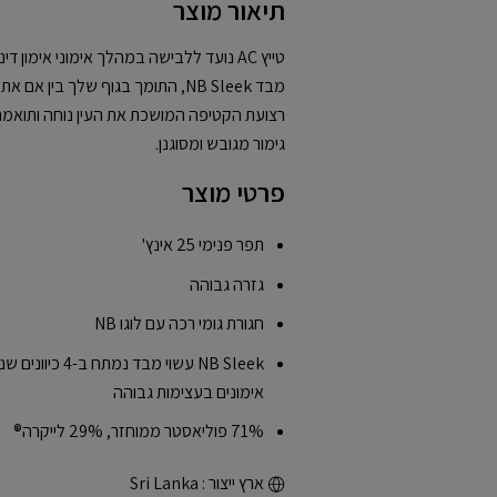
תיאור מוצר
טייץ AC נועד ללבישה במהלך אימוני אימון 
מבד NB Sleek, התומך בגוף שלך בין
רצועת הקטיפה המושכת את העין נוחה ותואמת 
גימור מגובש ומסוגנן.
פרטי מוצר
תפר פנימי 25 אינץ'
גזרה גבוהה
חגורת גומי רכה עם לוגו NB
NB Sleek עשוי מב
אימונים בעצימות גבוהה
71% פוליאסטר ממוחזר, 29% לייקרה®
ארץ ייצור : Sri Lanka