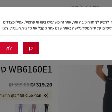
משלוח חינם מעל 499 ש"ח
נשים
ילדים
ריצה
עבודה ובטיחות
NB Club
י להציע לך חוויה טובה יותר, אתר זה משתמש בעוגיות פרופיל, אפילו מצדדים
ישיים. על ידי המשך גלישה באתר שלנו אתה מקבל את מדיניות העוגיות שלנו
🔥 20% הנחה על כל הביגוד באתר ובחנויות - לזמן מוגבל
כן
לא
WB6160E1 טייץ ארוך
Price reduced from
to
₪ 399.00
₪ 319.20
חברי NB Club ?
בקניה זו נית