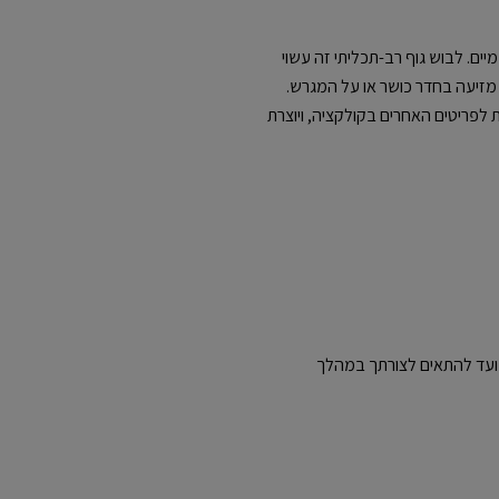
דינמיים. לבוש גוף רב-תכליתי זה עשוי
 אם את מזיעה בחדר כושר או על המגרש.
לפריטים האחרים בקולקציה, ויוצרת
ד נמתח ב-4 כיוונים שנועד להתאים לצורתך במהלך