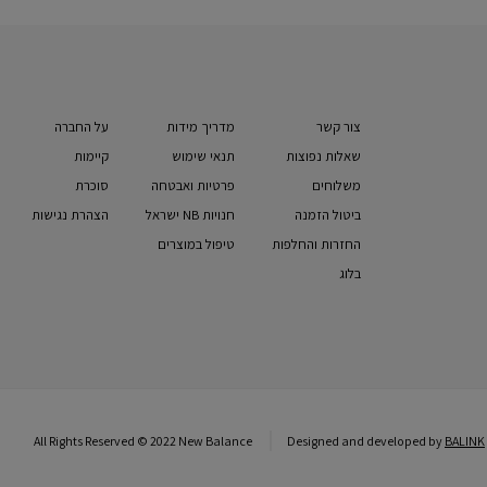
צור קשר
מדריך מידות
על החברה
שאלות נפוצות
תנאי שימוש
קיימות
משלוחים
פרטיות ואבטחה
סוכרת
ביטול הזמנה
חנויות NB ישראל
הצהרת נגישות
החזרות והחלפות
טיפול במוצרים
בלוג
All Rights Reserved © 2022 New Balance
Designed and developed by
BALINK