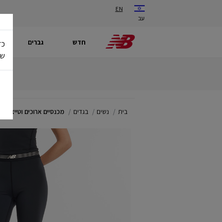
EN
עב
חדש
גברים
כד
של
בית
נשים
בגדים
מכנסיים ארוכים וטייצים