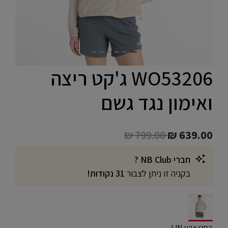
WO53206 ג'קט ריצה
ואימון נגד גשם
Price reduced from
to
₪ 799.00
₪ 639.00
חברי NB Club ?
בקניה זו ניתן לצבור
31 נקודות!
selected
בחרו צבע LIN