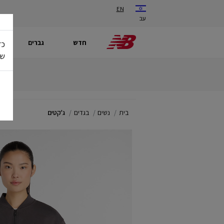
EN
עב
חדש
גברים
כד
של
בית
נשים
בגדים
ג'קטים