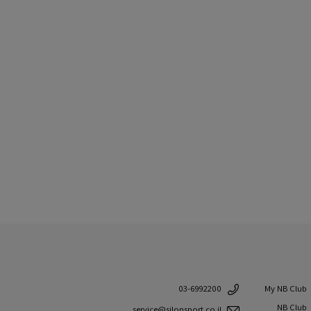
My NB Club
03-6992200
NB Club
service@silonsport.co.il