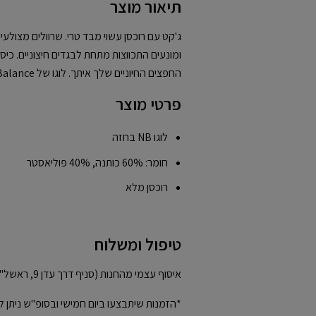
תיאור מוצר
ג'קט עם רוכסן עשוי מבד טרי. שרוולים מצו
ומונעים התכווצות מתחת לבגדים חיצוניים. כי
החפצים החיוניים שלך איתך. לוגו של New Balance רקום על החזה השמאלי.
פרטי מוצר
לוגו NB בחזה
חומר: 60% כותנה, 40% פוליאסטר
רוכסן מלא
טיפול ומשלוח
איסוף עצמי מהחנות (סניף דרך עדן 9, ראשל"צ)
*הזמנות שיתבצעו ביום חמישי ובסופ"ש ניתן ל