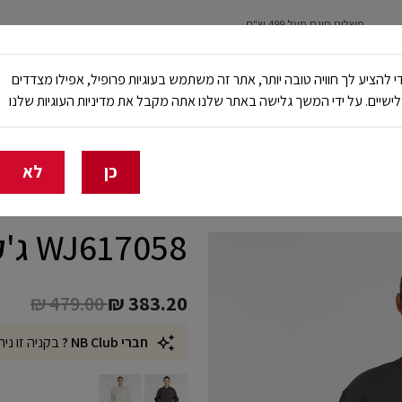
משלוח חינם מעל 499 ש"ח
נשים
ילדים
ריצה
עבודה ובטיחות
NB Club
י להציע לך חוויה טובה יותר, אתר זה משתמש בעוגיות פרופיל, אפילו מצדדים
ישיים. על ידי המשך גלישה באתר שלנו אתה מקבל את מדיניות העוגיות שלנו
🔥 20% הנחה על כל הביגוד באתר ובחנויות - לזמן מוגבל
כן
לא
WJ617058 ג'קט בומבר
Price reduced from
to
₪ 479.00
₪ 383.20
חברי NB Club ?
בקניה זו נית