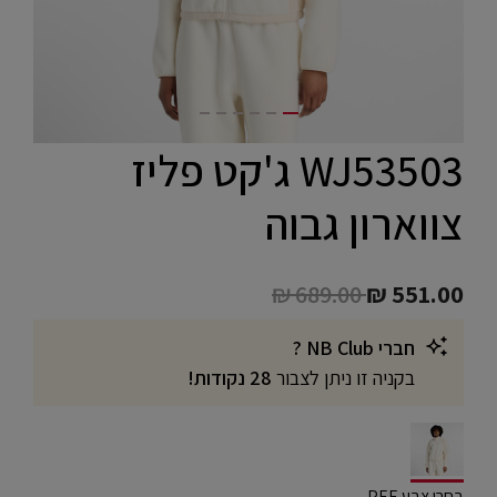
WJ53503 ג'קט פליז
צווארון גבוה
Price reduced from
to
₪ 689.00
₪ 551.00
חברי NB Club ?
בקניה זו ניתן לצבור
28 נקודות!
selected
בחרו צבע PEF