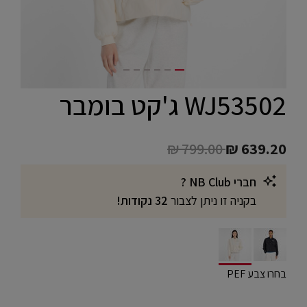
WJ53502 ג'קט בומבר
Price reduced from
to
₪ 799.00
₪ 639.20
חברי NB Club ?
בקניה זו ניתן לצבור
32 נקודות!
selected
בחרו צבע PEF