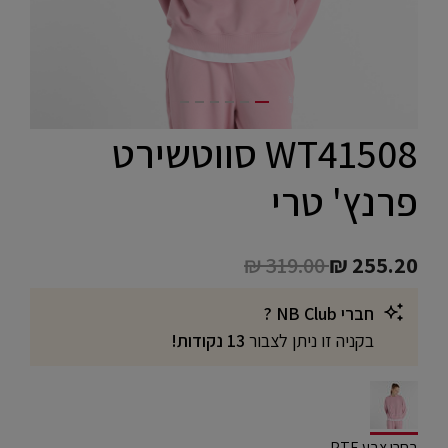
WT41508 סווטשירט
פרנץ' טרי
Price reduced from
to
₪ 319.00
₪ 255.20
חברי NB Club ?
בקניה זו ניתן לצבור
13 נקודות!
selected
בחרו צבע PTF