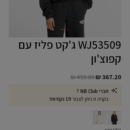
WJ53509 ג'קט פליז עם
קפוצ'ון
Price reduced from
to
₪ 459.00
₪ 367.20
חברי NB Club ?
בקניה זו ניתן לצבור
19 נקודות!
בחרו צבע