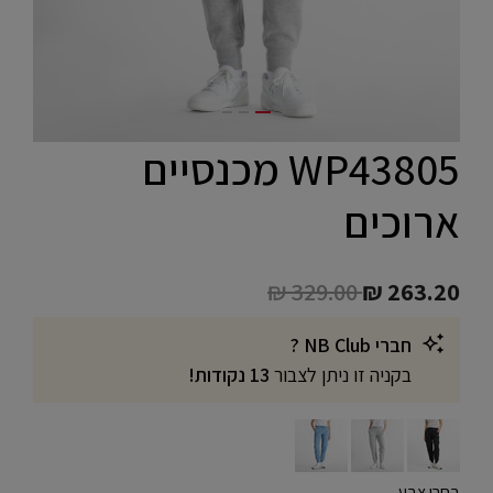
WP43805 מכנסיים
ארוכים
Price reduced from
to
₪ 329.00
₪ 263.20
חברי NB Club ?
בקניה זו ניתן לצבור
13 נקודות!
בחרו צבע