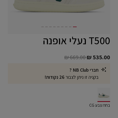
T500 נעלי אופנה
Price reduced from
to
₪ 669.00
₪ 535.00
חברי NB Club ?
בקניה זו ניתן לצבור
26 נקודות!
selected
בחרו צבע CG