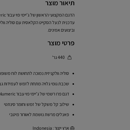
תיאור מוצר
עדכנית לנעל הסקייט הקלאסית עם סוליה וולקני
וביצועים אמינים.
פרטי מוצר
440 גר'
סוליה וולקניזית נמוכה לתחושת לוח משופ
שכבת גומי גלויה מתחת לזמש לעמידות גבו
דגם פרו רשמי של ג’יימי פוי עבור New Balance Numeric
שילוב קל משקל של זמש וחומר סינתטי
פאנלים מרשת נושמת לאוורור מיטבי
ארץ ייצור : Indonesia