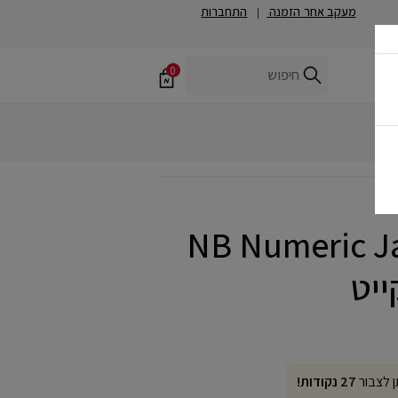
מעקב אחר הזמנה
התחברות
|
0
NB Numeric J
ייט
ן לצבור
27 נקודות!