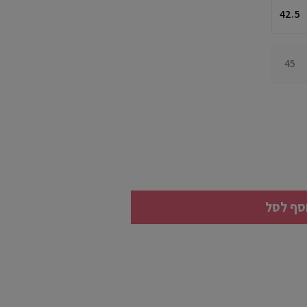
42.5
45
סף לסל