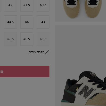
42
41.5
40.5
44.5
44
43
47.5
46.5
45.5
מדריך מידות
הו