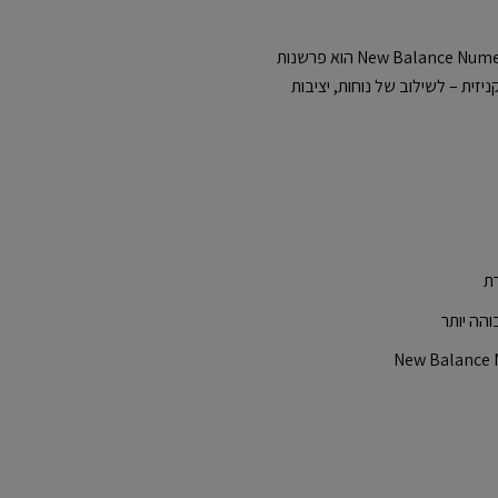
הדגם המקצועי הראשון של ג’יימי פוי עבור New Balance Numeric הוא פרשנות
זית – לשילוב של נוחות, יציבות
רת
הה יותר