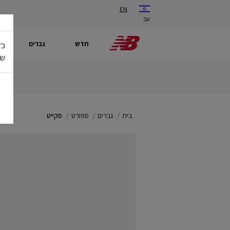
EN
עב
חדש
גברים
כד
של
בית
גברים
ספורט
סקייט