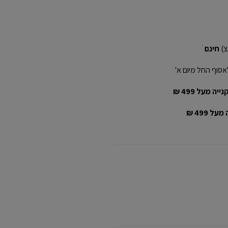
חינם
ׁ
אסוף החל מיום א'
יה מעל 499 ₪
ל 499 ₪