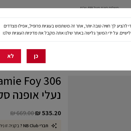
משלוח חינם מעל 499 ש"ח
נשים
ילדים
ריצה
עבודה ובטיחות
NB Club
י להציע לך חוויה טובה יותר, אתר זה משתמש בעוגיות פרופיל, אפילו מצדדים
ישיים. על ידי המשך גלישה באתר שלנו אתה מקבל את מדיניות העוגיות שלנו
🔥 20% הנחה על כל הביגוד באתר ובחנויות - לזמן מוגבל
כן
לא
amie Foy 306
נעלי אופנה סק
Price reduced from
to
₪ 669.00
₪ 535.20
חברי NB Club ?
בקניה זו נית