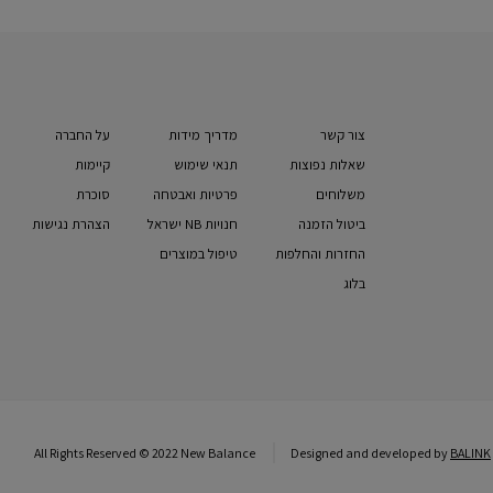
צור קשר
מדריך מידות
על החברה
שאלות נפוצות
תנאי שימוש
קיימות
משלוחים
פרטיות ואבטחה
סוכרת
ביטול הזמנה
חנויות NB ישראל
הצהרת נגישות
החזרות והחלפות
טיפול במוצרים
בלוג
All Rights Reserved © 2022 New Balance
Designed and developed by
BALINK