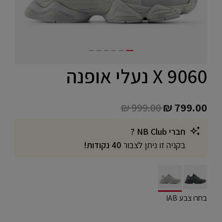
9060 X נעלי אופנה
Price reduced from
to
₪ 999.00
₪ 799.00
חברי NB Club ?
בקניה זו ניתן לצבור
40 נקודות!
selected
בחרו צבע IAB