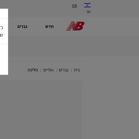
EN
עב
חדש
גברים
כד
של
בית
גברים
נעליים
הליכה