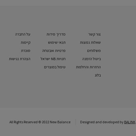
צור קשר
מדריך מידות
על החברה
שאלות נפוצות
תנאי שימוש
קיימות
משלוחים
פרטיות ואבטחה
סוכרת
ביטול הזמנה
חנויות NB ישראל
הצהרת נגישות
החזרות והחלפות
טיפול במוצרים
בלוג
All Rights Reserved © 2022 New Balance
Designed and developed by
BALINK