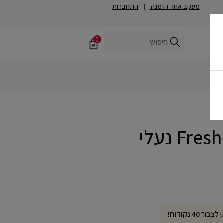
מעקב אחר הזמנה
התחברות
|
0
Fresh Foam 880V7 נעלי
ן לצבור
40 נקודות!