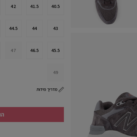
42
41.5
40.5
44.5
44
43
47
46.5
45.5
49
מדריך מידות
הו