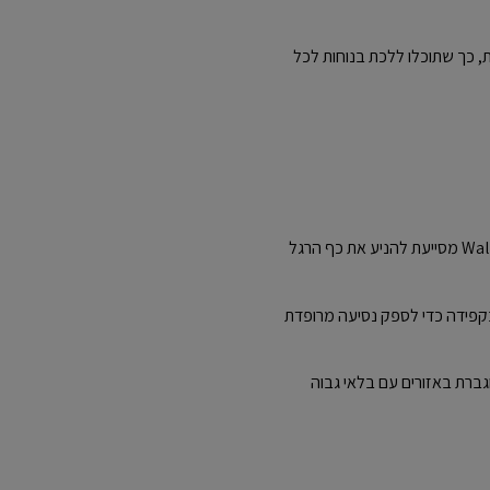
, כך שתוכלו ללכת בנוחות לכל
טכנולוגיית סוליית החוץ Walking Strike Path מסייעת להניע את כף הרגל
 הביניים Fresh Foam תוכנן בקפידה כדי לספק נסיעה מרופדת