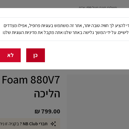
משלוח חינם מעל 499 ש"ח
נשים
ילדים
ריצה
עבודה ובטיחות
NB Club
י להציע לך חוויה טובה יותר, אתר זה משתמש בעוגיות פרופיל, אפילו מצדדים
ישיים. על ידי המשך גלישה באתר שלנו אתה מקבל את מדיניות העוגיות שלנו
🔥 20% הנחה על כל הביגוד באתר ובחנויות - לזמן מוגבל
כן
לא
הליכה
₪ 799.00
חברי NB Club ?
בקניה זו נית