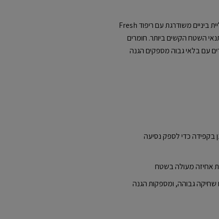
דגם נעלי השטח 410v9 משלב טכנולוגיית סוליית ביניים משודרגת עם ריפוד Fresh
תנאי השטח הקשים ביותר. חומרים
רים עם בלאי גבוה מספקים הגנה
ית הביניים מ-Fresh Foam תוכנן בקפידה כדי לספק נסיעה
קת אחיזה מעולה בשטח
שחיקה גבוהה, ומספקות הגנה