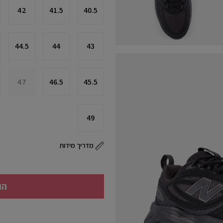
42
41.5
40.5
44.5
44
43
47
46.5
45.5
49
מדריך מידות
הו