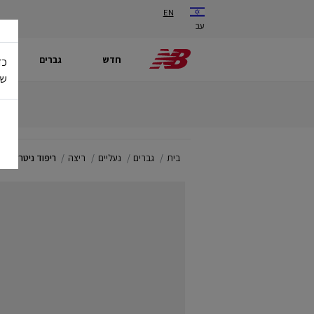
EN
עב
חדש
גברים
כד
של
בית
גברים
נעליים
ריצה
ריפוד ניטרלי