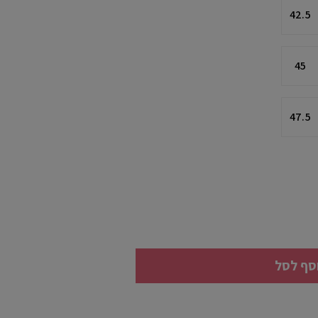
42.5
45
47.5
סף לסל