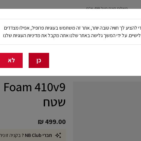
משלוח חינם מעל 499 ש"ח
נשים
ילדים
ריצה
עבודה ובטיחות
NB Club
י להציע לך חוויה טובה יותר, אתר זה משתמש בעוגיות פרופיל, אפילו מצדדים
ישיים. על ידי המשך גלישה באתר שלנו אתה מקבל את מדיניות העוגיות שלנו
🔥 20% הנחה על כל הביגוד באתר ובחנויות - לזמן מוגבל
כן
לא
שטח
₪ 499.00
חברי NB Club ?
בקניה זו נית