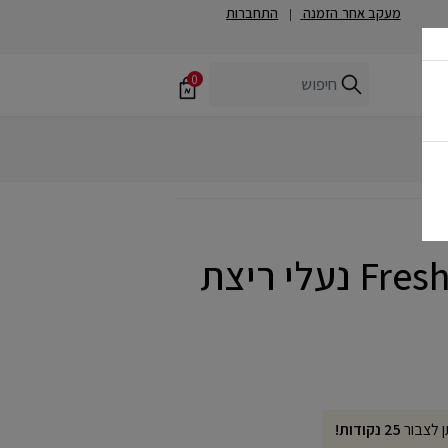
מעקב אחר הזמנה
התחברות
|
0
Fresh Foam 410v9 נעלי ריצת
ן לצבור
25 נקודות!