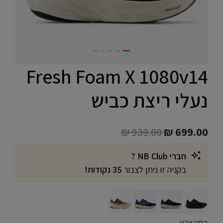
Fresh Foam X 1080v14
נעלי ריצת כביש
Price reduced from
to
₪ 939.00
₪ 699.00
חברי NB Club ?
בקניה זו ניתן לצבור
35 נקודות!
בחרו צבע