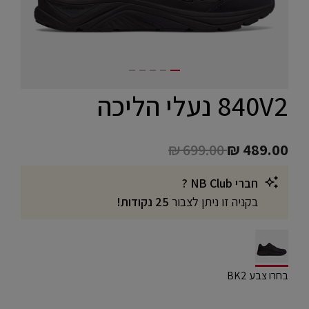
840V2 נעלי הליכה
Price reduced from
to
₪ 699.00
₪ 489.00
חברי NB Club ?
בקניה זו ניתן לצבור
25 נקודות!
selected
בחרו צבע BK2