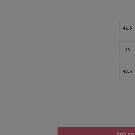
42.5
45
47.5
סף לסל