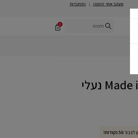
מעקב אחר הזמנה
התחברות
|
0
Made in USA 990v6 נעלי
ן לצבור
58 נקודות!