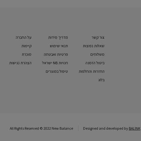
צור קשר
מדריך מידות
על החברה
שאלות נפוצות
תנאי שימוש
קיימות
משלוחים
פרטיות ואבטחה
סוכרת
ביטול הזמנה
חנויות NB ישראל
הצהרת נגישות
החזרות והחלפות
טיפול במוצרים
בלוג
All Rights Reserved © 2022 New Balance
Designed and developed by
BALINK