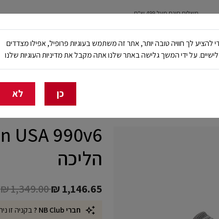
משלוח חינם מעל 499 ש"ח
נשים
ילדים
ריצה
עבודה ובטיחות
NB Club
י להציע לך חוויה טובה יותר, אתר זה משתמש בעוגיות פרופיל, אפילו מצדדים
ישיים. על ידי המשך גלישה באתר שלנו אתה מקבל את מדיניות העוגיות שלנו
🔥 20% הנחה על כל הביגוד באתר ובחנויות - לזמן מוגבל
כן
לא
הליכה
Price reduced from
to
₪ 1,349.00
₪ 1,146.65
חברי NB Club ?
בקניה זו נית