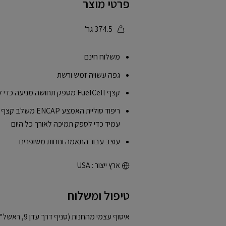
פרטי מוצר
374.5 גר'
משלוח חינם
גפה עשויה זמש ורשת
קצף FuelCell מספק תחושה מניעה כדי לעזור לך להניע אותך קדימה
ריפוד סוליית האמצע
עמיד כדי לספק תמיכה לאורך כל היום
עוצב עבור התאמה ונוחות משופרים
ארץ ייצור : USA
טיפול ומשלוח
איסוף עצמי מהחנות (סניף דרך עדן 9, ראשל"צ)