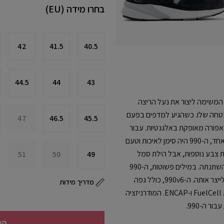
בחרו מידה (EU)
42
41.5
40.5
44.5
44
43
 של שנות ה-90 קיבלו את המשימה ליצור את נעל הריצה
בטחה שלו. כשהגיע למדפים בפעם
47
46.5
45.5
דר בצבעוניות אפורה מאופקת באלגנטיות. עבור
רצים מושבעים ומקדימים את הטעם העקום כאחד, ה-990 היה סימן לאיכות וטעם
 לעיצוב מאז 82', ואפשרויות צבע נוספות, אבל הילת סמל
51
50
49
הסטטוס השאיפה של שנות ה-90 מעולם לא השתנתה. במילים פשוטות, ה-990
היא הנעל כל כך טובה, שמעולם לא הפסקנו לייצר אותה. ה-990v6, כולל גפה
מדריך מידות
מרשת ובניית שכבת זמש, בתוספת טכנולוגיות FuelCell ו-ENCAP. המודרניזציה
ר ה-990.
הו