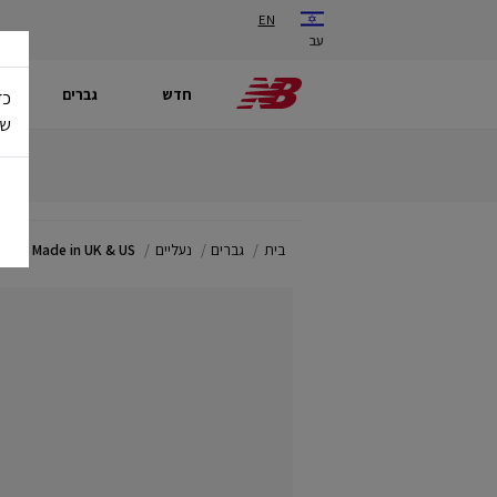
EN
עב
חדש
גברים
כד
של
בית
גברים
נעליים
Made in UK & US