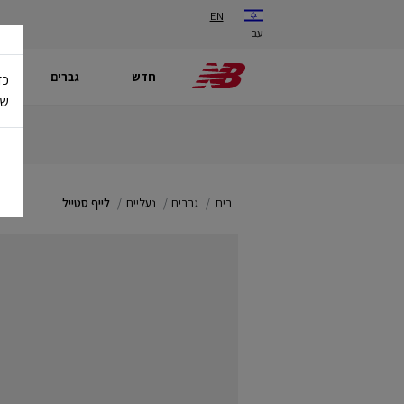
EN
עב
חדש
גברים
כד
של
בית
גברים
נעליים
לייף סטייל