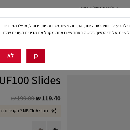
משלוח חינם מעל 499 ש"ח
נשים
ילדים
ריצה
עבודה ובטיחות
NB Club
י להציע לך חוויה טובה יותר, אתר זה משתמש בעוגיות פרופיל, אפילו מצדדים
ישיים. על ידי המשך גלישה באתר שלנו אתה מקבל את מדיניות העוגיות שלנו
🔥 20% הנחה על כל הביגוד באתר ובחנויות - לזמן מוגבל
כן
לא
SUF100 Slides כפכפ
Price reduced from
to
₪ 199.00
₪ 119.40
חברי NB Club ?
בקניה זו נית