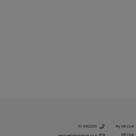
My NB Club
03-6992200
NB Club
service@silonsport.co.il