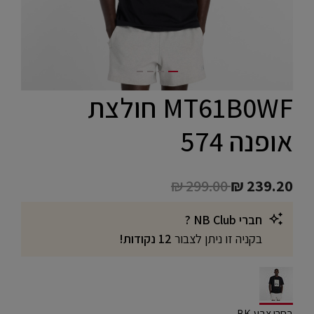
MT61B0WF חולצת
אופנה 574
Price reduced from
to
₪ 299.00
₪ 239.20
חברי NB Club ?
בקניה זו ניתן לצבור
12 נקודות!
selected
בחרו צבע BK