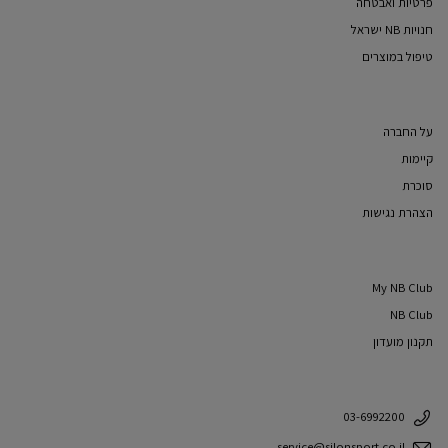
פרטיות ואבטחה
חנויות NB ישראל
טיפול במוצרים
על החברה
קיימות
סוכרת
הצהרת נגישות
My NB Club
NB Club
תקנון מועדון
03-6992200
service@silonsport.co.il