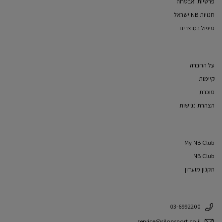
פרטיות ואבטחה
חנויות NB ישראל
טיפול במוצרים
על החברה
קיימות
סוכרת
הצהרת נגישות
My NB Club
NB Club
תקנון מועדון
03-6992200
service@silonsport.co.il