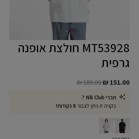
MT53928 חולצת אופנה
גרפית
Price reduced from
to
₪ 189.00
₪ 151.00
חברי NB Club ?
בקניה זו ניתן לצבור
8 נקודות!
בחרו צבע