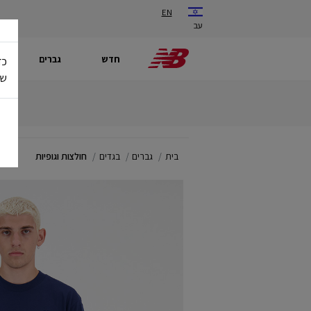
EN
עב
חדש
גברים
כד
של
בית
גברים
בגדים
חולצות וגופיות