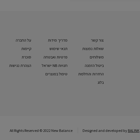
צור קשר
מדריך מידות
על החברה
שאלות נפוצות
תנאי שימוש
קיימות
משלוחים
פרטיות ואבטחה
סוכרת
ביטול הזמנה
חנויות NB ישראל
הצהרת נגישות
החזרות והחלפות
טיפול במוצרים
בלוג
All Rights Reserved © 2022 New Balance
Designed and developed by
BALINK