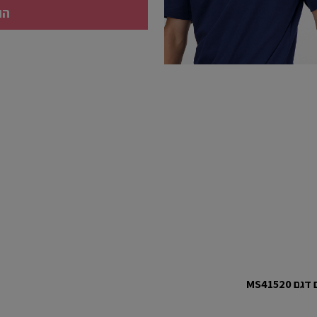
הו
 דגם
MS41520