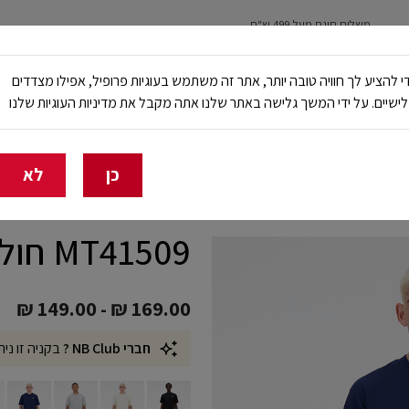
משלוח חינם מעל 499 ש"ח
נשים
ילדים
ריצה
עבודה ובטיחות
NB Club
י להציע לך חוויה טובה יותר, אתר זה משתמש בעוגיות פרופיל, אפילו מצדדים
ישיים. על ידי המשך גלישה באתר שלנו אתה מקבל את מדיניות העוגיות שלנו
🔥 20% הנחה על כל הביגוד באתר ובחנויות - לזמן מוגבל
כן
לא
MT41509 חולצת אופנה
₪ 149.00
-
₪ 169.00
חברי NB Club ?
בקניה זו נית