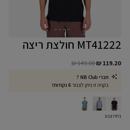
MT41222 חולצת ריצה
Price reduced from
to
₪ 149.00
₪ 119.20
חברי NB Club ?
בקניה זו ניתן לצבור
6 נקודות!
בחרו צבע