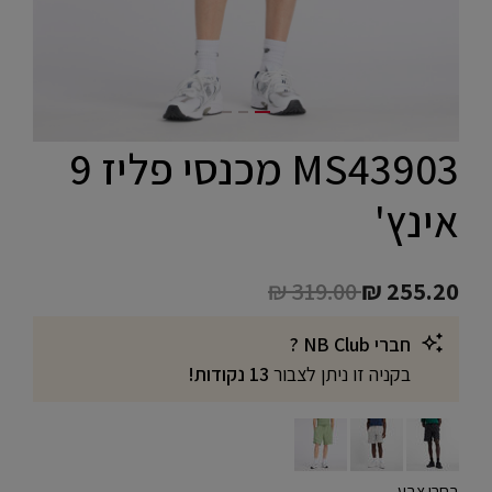
MS43903 מכנסי פליז 9
אינץ'
Price reduced from
to
₪ 319.00
₪ 255.20
חברי NB Club ?
בקניה זו ניתן לצבור
13 נקודות!
בחרו צבע