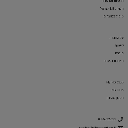
פרטיות ואבטחה
חנויות NB ישראל
טיפול במוצרים
על החברה
קיימות
סוכרת
הצהרת נגישות
My NB Club
NB Club
תקנון מועדון
03-6992200
service@silonsport.co.il