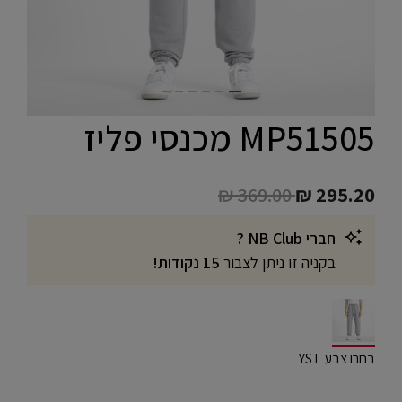
MP51505 מכנסי פליז
Price reduced from
to
₪ 369.00
₪ 295.20
חברי NB Club ?
בקניה זו ניתן לצבור
15 נקודות!
selected
בחרו צבע YST