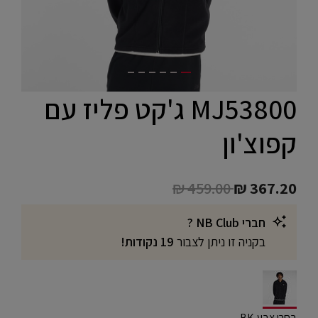
MJ53800 ג'קט פליז עם
קפוצ'ון
Price reduced from
to
₪ 459.00
₪ 367.20
חברי NB Club ?
בקניה זו ניתן לצבור
19 נקודות!
selected
בחרו צבע BK