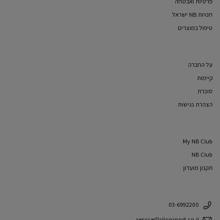
פרטיות ואבטחה
חנויות NB ישראל
טיפול במוצרים
על החברה
קיימות
סוכרת
הצהרת נגישות
My NB Club
NB Club
תקנון מועדון
03-6992200
service@silonsport.co.il