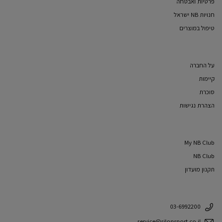
פרטיות ואבטחה
חנויות NB ישראל
טיפול במוצרים
על החברה
קיימות
סוכרת
הצהרת נגישות
My NB Club
NB Club
תקנון מועדון
03-6992200
service@silonsport.co.il