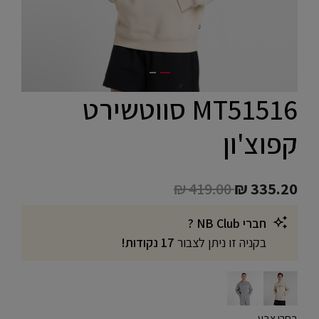
MT51516 סווטשירט
קפוצ'ון
Price reduced from
to
₪ 419.00
₪ 335.20
חברי NB Club ?
בקניה זו ניתן לצבור
17 נקודות!
בחרו צבע