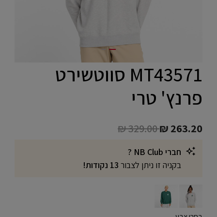
MT43571 סווטשירט
פרנץ' טרי
Price reduced from
to
₪ 329.00
₪ 263.20
חברי NB Club ?
בקניה זו ניתן לצבור
13 נקודות!
בחרו צבע