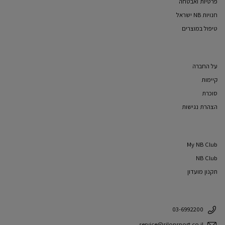
פרטיות ואבטחה
חנויות NB ישראל
טיפול במוצרים
על החברה
קיימות
סוכרת
הצהרת נגישות
My NB Club
NB Club
תקנון מועדון
03-6992200
service@silonsport.co.il