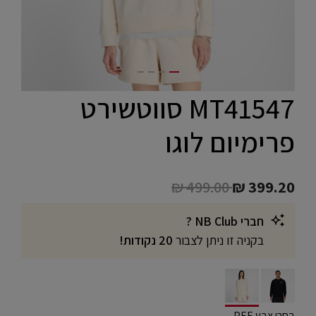
MT41547 סווטשירט
פרימיום לוגו
Price reduced from
to
₪ 499.00
₪ 399.20
חברי NB Club ?
בקניה זו ניתן לצבור
20 נקודות!
selected
בחרו צבע PEF