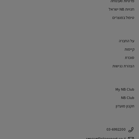
פרטיות ואבטחה
חנויות NB ישראל
טיפול במוצרים
על החברה
קיימות
סוכרת
הצהרת נגישות
My NB Club
NB Club
תקנון מועדון
03-6992200
service@silonsport.co.il