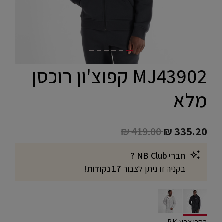
MJ43902 קפוצ'ון רוכסן
מלא
Price reduced from
to
₪ 419.00
₪ 335.20
חברי NB Club ?
בקניה זו ניתן לצבור
17 נקודות!
selected
בחרו צבע BK