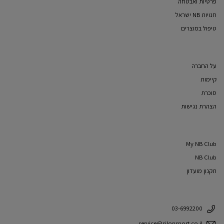
פרטיות ואבטחה
חנויות NB ישראל
טיפול במוצרים
על החברה
קיימות
סוכרת
הצהרת נגישות
My NB Club
NB Club
תקנון מועדון
03-6992200
service@silonsport.co.il