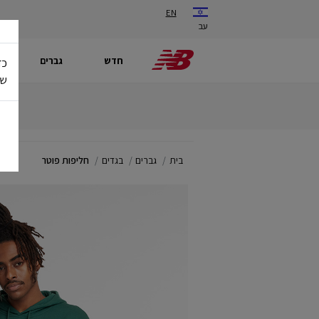
EN
עב
חדש
גברים
כד
של
בית
גברים
בגדים
חליפות פוטר