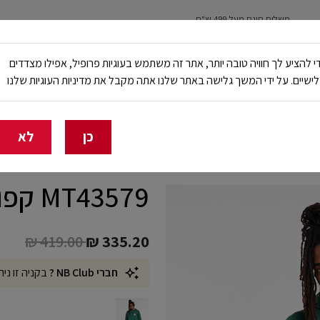
משלוח חינם מעל 499 ש"ח
נשים
ילדים
ריצה
עבודה ובטיחות
NB Club
י להציע לך חוויה טובה יותר, אתר זה משתמש בעוגיות פרופיל, אפילו מצדדים
ישיים. על ידי המשך גלישה באתר שלנו אתה מקבל את מדיניות העוגיות שלנו
🔥 20% הנחה על כל הביגוד באתר ובחנויות - לזמן מוגבל
כן
לא
MT43579 קפוצ'ון 550
Price reduced from
to
₪ 419.00
₪ 335.20
חברי NB Club ?
בקניה זו נית