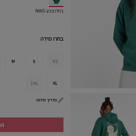
selected
בחרו צבע NWG
בחרו מידה
M
S
XS
2XL
XL
מדריך מידות
הו