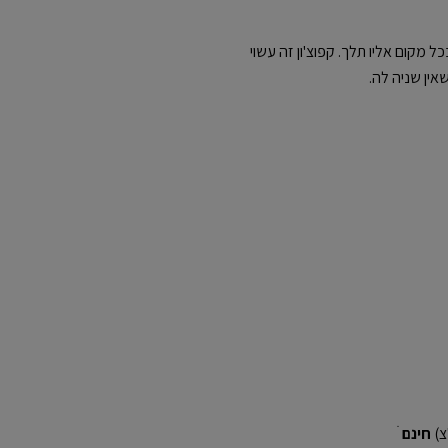
New Balance Relaxe בולט בכל מקום אליו תלך. קפוצ'ון זה עשוי
אין שניה לה.
חינם
ׁ