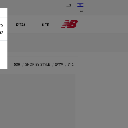
EN
עב
חדש
גברים
כד
של
בית
ילדים
SHOP BY STYLE
530