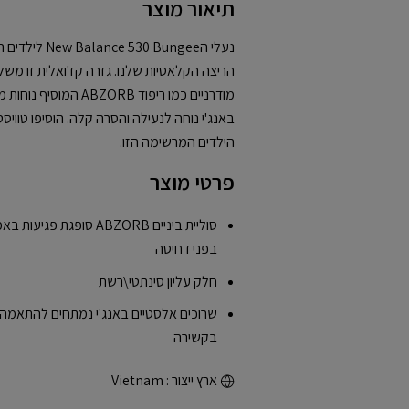
תיאור מוצר
נעלי ה0 Bungee
הריצה הקלאסיות שלנו. גזרה קז'ואלית זו משלבת
מודרניים כמו ריפוד ZORB
באנג'י נוחה לנעילה והסרה קלה. הוסיפו טוויסט
הילדים המרשימה הזו.
פרטי מוצר
סוליית ביניים ABZORB סופ
בפני דחיסה
חלק עליון סינתטי\רשת
שרוכים אלסטיים באנג'י נמתחים להתאמה,
בקשירה
ארץ ייצור : Vietnam