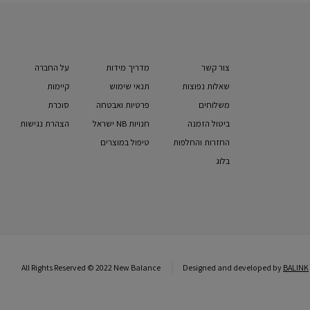
צור קשר
מדריך מידות
על החברה
שאלות נפוצות
תנאי שימוש
קיימות
משלוחים
פרטיות ואבטחה
סוכרת
ביטול הזמנה
חנויות NB ישראל
הצהרת נגישות
החזרות והחלפות
טיפול במוצרים
בלוג
All Rights Reserved © 2022 New Balance
Designed and developed by
BALINK