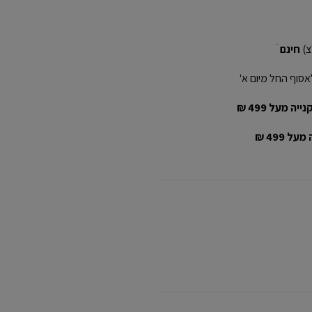
חינם
ׁ
אסוף החל מיום א'
יה מעל 499 ₪
ל 499 ₪