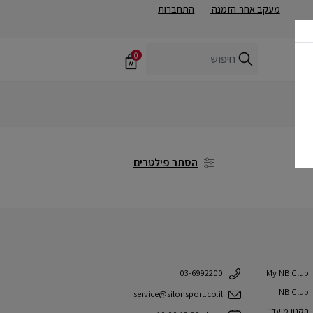
מעקב אחר הזמנה
התחברות
|
0
הסתר פילטרים
My NB Club
03-6992200
NB Club
service@silonsport.co.il
תקנון מועדון