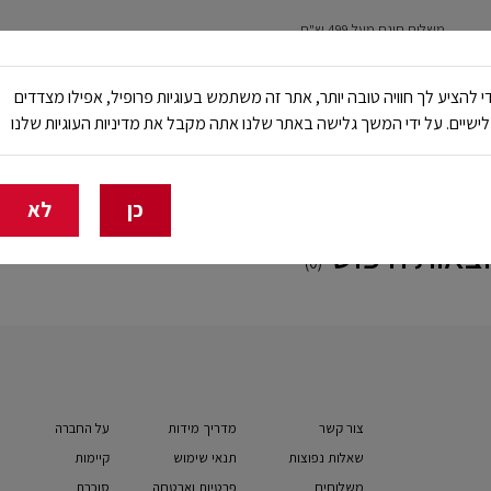
משלוח חינם מעל 499 ש"ח
נשים
ילדים
ריצה
עבודה ובטיחות
NB Club
י להציע לך חוויה טובה יותר, אתר זה משתמש בעוגיות פרופיל, אפילו מצדדים
ישיים. על ידי המשך גלישה באתר שלנו אתה מקבל את מדיניות העוגיות שלנו
🔥 20% הנחה על כל הביגוד באתר ובחנויות - לזמן מוגבל
כן
לא
צאות חיפוש
(0)
צור קשר
מדריך מידות
על החברה
שאלות נפוצות
תנאי שימוש
קיימות
משלוחים
פרטיות ואבטחה
סוכרת