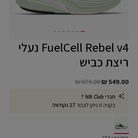
FuelCell Rebel v4 נעלי
ריצת כביש
Price reduced from
to
₪ 879.00
₪ 549.00
חברי NB Club ?
בקניה זו ניתן לצבור
27 נקודות!
selected
בחרו צבע CE4